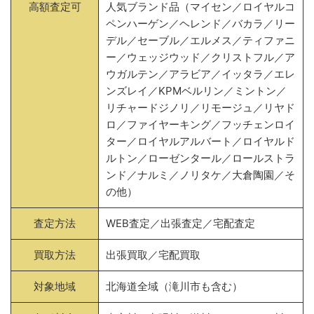
高額査定可
人気ブランド品（マイセン／ロイヤルコ
ペンハーゲン／ヘレンド／バカラ／リー
デル／セーブル／エルメス／ティファニ
ー／ウェッジウッド／クリストフル／ア
ウガルテン／アラビア／イッタラ／エレ
ンズレイ／KPMベルリン／ミントン／
リチャードジノリ／リモージュ／リヤド
ロ／ファイヤーキング／フッチェンロイ
ター／ロイヤルアルバート／ロイヤルド
ルトン／ローゼンタール／ロールストラ
ンド／ナルミ／ノリタケ／大倉陶園／そ
の他）
査定方法
WEB査定／出張査定／宅配査定
買取方法
出張買取／宅配買取
対象地域
北海道全域（滝川市も含む）