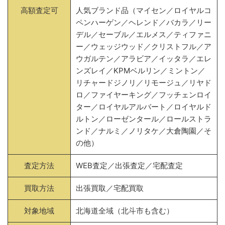
高額査定可
人気ブランド品（マイセン／ロイヤルコ
ペンハーゲン／ヘレンド／バカラ／リー
デル／セーブル／エルメス／ティファニ
ー／ウェッジウッド／クリストフル／ア
ウガルテン／アラビア／イッタラ／エレ
ンズレイ／KPMベルリン／ミントン／
リチャードジノリ／リモージュ／リヤド
ロ／ファイヤーキング／フッチェンロイ
ター／ロイヤルアルバート／ロイヤルド
ルトン／ローゼンタール／ロールストラ
ンド／ナルミ／ノリタケ／大倉陶園／そ
の他）
査定方法
WEB査定／出張査定／宅配査定
買取方法
出張買取／宅配買取
対象地域
北海道全域（北斗市も含む）