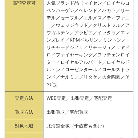
高額査定可
人気ブランド品（マイセン／ロイヤルコ
ペンハーゲン／ヘレンド／バカラ／リー
デル／セーブル／エルメス／ティファニ
ー／ウェッジウッド／クリストフル／ア
ウガルテン／アラビア／イッタラ／エレ
ンズレイ／KPMベルリン／ミントン／
リチャードジノリ／リモージュ／リヤド
ロ／ファイヤーキング／フッチェンロイ
ター／ロイヤルアルバート／ロイヤルド
ルトン／ローゼンタール／ロールストラ
ンド／ナルミ／ノリタケ／大倉陶園／そ
の他）
査定方法
WEB査定／出張査定／宅配査定
買取方法
出張買取／宅配買取
対象地域
北海道全域（千歳市も含む）