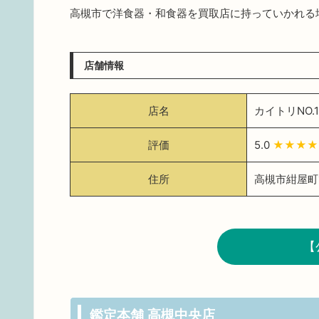
高槻市で洋食器・和食器を買取店に持っていかれる
店舗情報
店名
カイトリNO.
評価
5.0
★★★★
住所
高槻市紺屋町1
【
鑑定本舗 高槻中央店