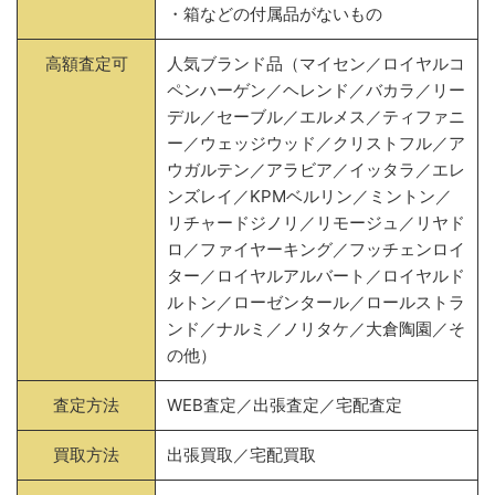
・箱などの付属品がないもの
高額査定可
人気ブランド品（マイセン／ロイヤルコ
ペンハーゲン／ヘレンド／バカラ／リー
デル／セーブル／エルメス／ティファニ
ー／ウェッジウッド／クリストフル／ア
ウガルテン／アラビア／イッタラ／エレ
ンズレイ／KPMベルリン／ミントン／
リチャードジノリ／リモージュ／リヤド
ロ／ファイヤーキング／フッチェンロイ
ター／ロイヤルアルバート／ロイヤルド
ルトン／ローゼンタール／ロールストラ
ンド／ナルミ／ノリタケ／大倉陶園／そ
の他）
査定方法
WEB査定／出張査定／宅配査定
買取方法
出張買取／宅配買取