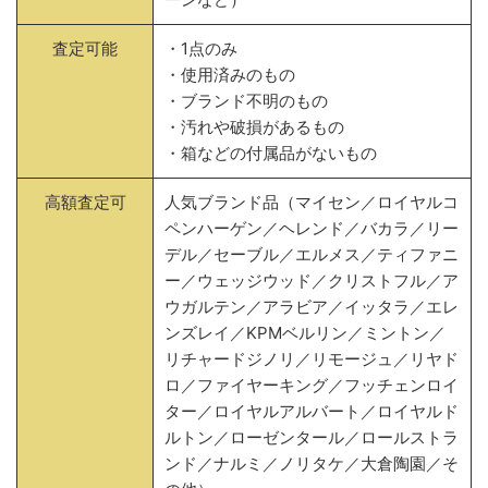
査定可能
・1点のみ
・使用済みのもの
・ブランド不明のもの
・汚れや破損があるもの
・箱などの付属品がないもの
高額査定可
人気ブランド品（マイセン／ロイヤルコ
ペンハーゲン／ヘレンド／バカラ／リー
デル／セーブル／エルメス／ティファニ
ー／ウェッジウッド／クリストフル／ア
ウガルテン／アラビア／イッタラ／エレ
ンズレイ／KPMベルリン／ミントン／
リチャードジノリ／リモージュ／リヤド
ロ／ファイヤーキング／フッチェンロイ
ター／ロイヤルアルバート／ロイヤルド
ルトン／ローゼンタール／ロールストラ
ンド／ナルミ／ノリタケ／大倉陶園／そ