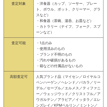
査定対象
・洋食器（カップ、ソーサー、プレー
ト、ボウル、ポット、クリーマー、グラ
スなど）
・和食器（茶碗、湯呑、お皿など）
・カトラリー（ナイフ、フォーク、スプ
ーンなど）
査定可能
・1点のみ
・使用済みのもの
・ブランド不明のもの
・汚れや破損があるもの
・箱などの付属品がないもの
高額査定可
人気ブランド品（マイセン／ロイヤルコ
ペンハーゲン／ヘレンド／バカラ／リー
デル／セーブル／エルメス／ティファニ
ー／ウェッジウッド／クリストフル／ア
ウガルテン／アラビア／イッタラ／エレ
ンズレイ／KPMベルリン／ミントン／