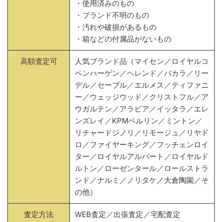
・使用済みのもの
・ブランド不明のもの
・汚れや破損があるもの
・箱などの付属品がないもの
高額査定可
人気ブランド品（マイセン／ロイヤルコ
ペンハーゲン／ヘレンド／バカラ／リー
デル／セーブル／エルメス／ティファニ
ー／ウェッジウッド／クリストフル／ア
ウガルテン／アラビア／イッタラ／エレ
ンズレイ／KPMベルリン／ミントン／
リチャードジノリ／リモージュ／リヤド
ロ／ファイヤーキング／フッチェンロイ
ター／ロイヤルアルバート／ロイヤルド
ルトン／ローゼンタール／ロールストラ
ンド／ナルミ／ノリタケ／大倉陶園／そ
の他）
査定方法
WEB査定／出張査定／宅配査定