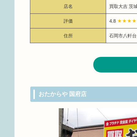
店名
買取大吉 茨
評価
4.8
★★★★
住所
石岡市八軒台4
おたからや 国府店