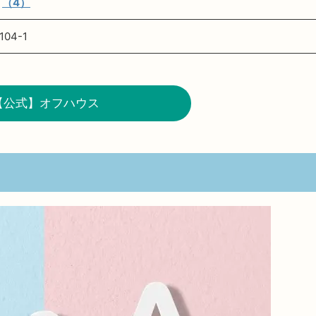
★
（4）
04-1
【公式】オフハウス