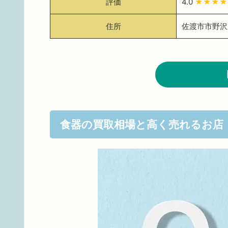
評価
4.0
★★★
住所
佐渡市市野沢1
食器の買取相場と高く売れるお店