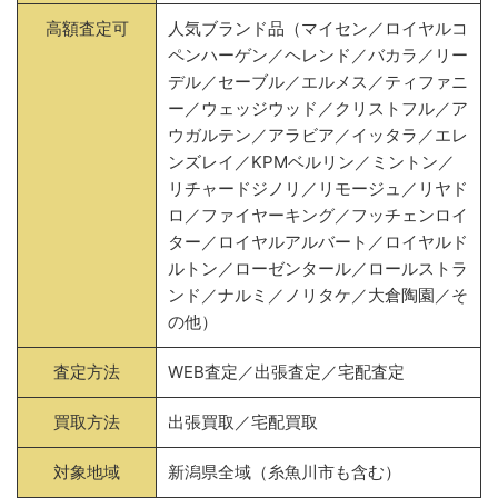
高額査定可
人気ブランド品（マイセン／ロイヤルコ
ペンハーゲン／ヘレンド／バカラ／リー
デル／セーブル／エルメス／ティファニ
ー／ウェッジウッド／クリストフル／ア
ウガルテン／アラビア／イッタラ／エレ
ンズレイ／KPMベルリン／ミントン／
リチャードジノリ／リモージュ／リヤド
ロ／ファイヤーキング／フッチェンロイ
ター／ロイヤルアルバート／ロイヤルド
ルトン／ローゼンタール／ロールストラ
ンド／ナルミ／ノリタケ／大倉陶園／そ
の他）
査定方法
WEB査定／出張査定／宅配査定
買取方法
出張買取／宅配買取
対象地域
新潟県全域（糸魚川市も含む）