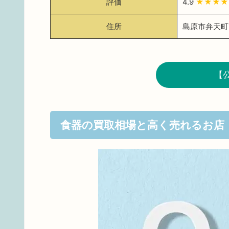
評価
4.9
★★★
住所
島原市弁天町1
【
食器の買取相場と高く売れるお店