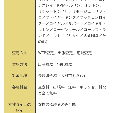
ンズレイ／KPMベルリン／ミントン／
リチャードジノリ／リモージュ／リヤド
ロ／ファイヤーキング／フッチェンロイ
ター／ロイヤルアルバート／ロイヤルド
ルトン／ローゼンタール／ロールストラ
ンド／ナルミ／ノリタケ／大倉陶園／そ
の他）
査定方法
WEB査定／出張査定／宅配査定
買取方法
出張買取／宅配買取
対象地域
長崎県全域（大村市も含む）
各種料金
査定料・出張料・送料・キャンセル料な
ど全て無料
女性査定士の
女性の依頼者のみ可能
指定