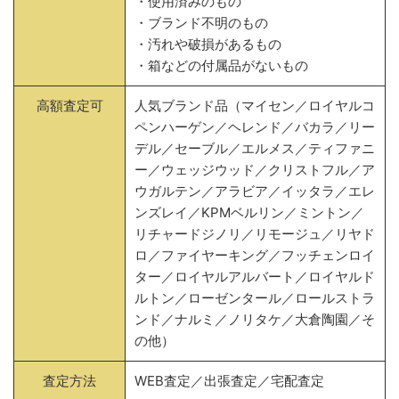
・使用済みのもの
・ブランド不明のもの
・汚れや破損があるもの
・箱などの付属品がないもの
高額査定可
人気ブランド品（マイセン／ロイヤルコ
ペンハーゲン／ヘレンド／バカラ／リー
デル／セーブル／エルメス／ティファニ
ー／ウェッジウッド／クリストフル／ア
ウガルテン／アラビア／イッタラ／エレ
ンズレイ／KPMベルリン／ミントン／
リチャードジノリ／リモージュ／リヤド
ロ／ファイヤーキング／フッチェンロイ
ター／ロイヤルアルバート／ロイヤルド
ルトン／ローゼンタール／ロールストラ
ンド／ナルミ／ノリタケ／大倉陶園／そ
の他）
査定方法
WEB査定／出張査定／宅配査定