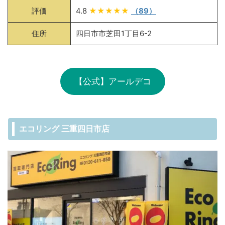
評価
4.8
★★★★★
（89）
住所
四日市市芝田1丁目6-2
【公式】アールデコ
エコリング 三重四日市店