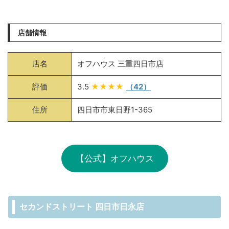
店舗情報
店名
オフハウス 三重四日市店
評価
3.5
★★★★
（42）
住所
四日市市東日野1-365
【公式】オフハウス
セカンドストリート 四日市日永店