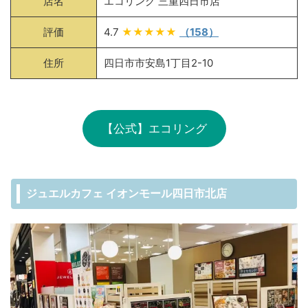
店名
エコリング 三重四日市店
評価
4.7
★★★★★
（158）
住所
四日市市安島1丁目2-10
【公式】エコリング
ジュエルカフェ イオンモール四日市北店