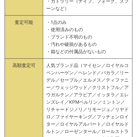
・カトラリー（ナイフ、フォーク、スプ
ーンなど）
査定可能
・1点のみ
・使用済みのもの
・ブランド不明のもの
・汚れや破損があるもの
・箱などの付属品がないもの
高額査定可
人気ブランド品（マイセン／ロイヤルコ
ペンハーゲン／ヘレンド／バカラ／リー
デル／セーブル／エルメス／ティファニ
ー／ウェッジウッド／クリストフル／ア
ウガルテン／アラビア／イッタラ／エレ
ンズレイ／KPMベルリン／ミントン／
リチャードジノリ／リモージュ／リヤド
ロ／ファイヤーキング／フッチェンロイ
ター／ロイヤルアルバート／ロイヤルド
ルトン／ローゼンタール／ロールストラ