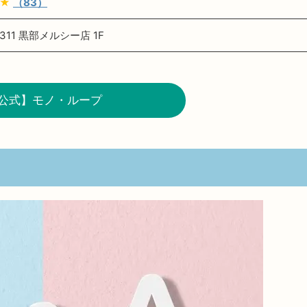
★★
（83）
11 黒部メルシー店 1F
公式】モノ・ループ