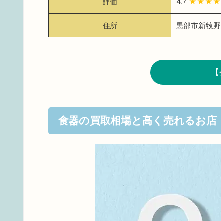
評価
4.7
★★★
住所
黒部市新牧野3
【
食器の買取相場と高く売れるお店