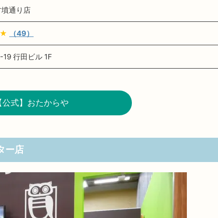
古墳通り店
★
（49）
19 行田ビル 1F
【公式】おたからや
ター店