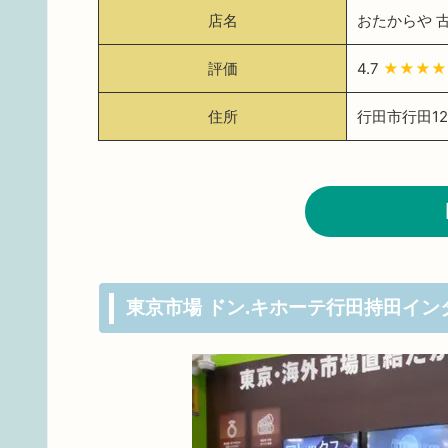
店名
おたからや 
評価
4.7
★★★★
住所
行田市行田12-
東京市場 ドン.キホーテ行田持田イン