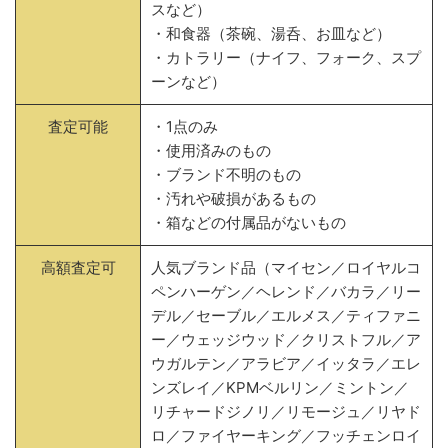
スなど）
・和食器（茶碗、湯呑、お皿など）
・カトラリー（ナイフ、フォーク、スプ
ーンなど）
査定可能
・1点のみ
・使用済みのもの
・ブランド不明のもの
・汚れや破損があるもの
・箱などの付属品がないもの
高額査定可
人気ブランド品（マイセン／ロイヤルコ
ペンハーゲン／ヘレンド／バカラ／リー
デル／セーブル／エルメス／ティファニ
ー／ウェッジウッド／クリストフル／ア
ウガルテン／アラビア／イッタラ／エレ
ンズレイ／KPMベルリン／ミントン／
リチャードジノリ／リモージュ／リヤド
ロ／ファイヤーキング／フッチェンロイ