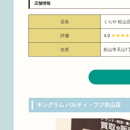
店舗情報
店名
くらや 松山
評価
4.9
★★★★
住所
松山市天山1丁
キングラム パルティ・フジ衣山店