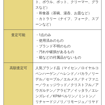
ト、ボウル、ポット、クリーマー、グラ
スなど）
・和食器（茶碗、湯呑、お皿など）
・カトラリー（ナイフ、フォーク、スプ
ーンなど）
査定可能
・1点のみ
・使用済みのもの
・ブランド不明のもの
・汚れや破損があるもの
・箱などの付属品がないもの
高額査定可
人気ブランド品（マイセン／ロイヤルコ
ペンハーゲン／ヘレンド／バカラ／リー
デル／セーブル／エルメス／ティファニ
ー／ウェッジウッド／クリストフル／ア
ウガルテン／アラビア／イッタラ／エレ
ンズレイ／KPMベルリン／ミントン／
リチャードジノリ／リモージュ／リヤド