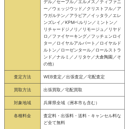
デル／セーブル／エルメス／ティファニ
ー／ウェッジウッド／クリストフル／ア
ウガルテン／アラビア／イッタラ／エレ
ンズレイ／KPMベルリン／ミントン／
リチャードジノリ／リモージュ／リヤド
ロ／ファイヤーキング／フッチェンロイ
ター／ロイヤルアルバート／ロイヤルド
ルトン／ローゼンタール／ロールストラ
ンド／ナルミ／ノリタケ／大倉陶園／そ
の他）
査定方法
WEB査定／出張査定／宅配査定
買取方法
出張買取／宅配買取
対象地域
兵庫県全域（洲本市も含む）
各種料金
査定料・出張料・送料・キャンセル料な
ど全て無料