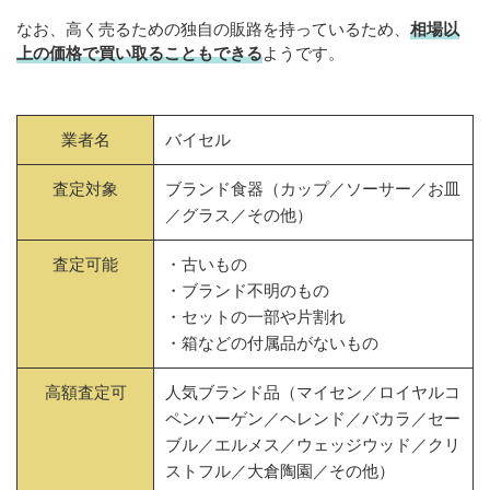
なお、高く売るための独自の販路を持っているため、
相場以
上の価格で買い取ることもできる
ようです。
業者名
バイセル
査定対象
ブランド食器（カップ／ソーサー／お皿
／グラス／その他）
査定可能
・古いもの
・ブランド不明のもの
・セットの一部や片割れ
・箱などの付属品がないもの
高額査定可
人気ブランド品（マイセン／ロイヤルコ
ペンハーゲン／ヘレンド／バカラ／セー
ブル／エルメス／ウェッジウッド／クリ
ストフル／大倉陶園／その他）