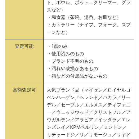
ト、ボウル、ポット、クリーマー、グラ
スなど）
・和食器（茶碗、湯呑、お皿など）
・カトラリー（ナイフ、フォーク、スプ
ーンなど）
査定可能
・1点のみ
・使用済みのもの
・ブランド不明のもの
・汚れや破損があるもの
・箱などの付属品がないもの
高額査定可
人気ブランド品（マイセン／ロイヤルコ
ペンハーゲン／ヘレンド／バカラ／リー
デル／セーブル／エルメス／ティファニ
ー／ウェッジウッド／クリストフル／ア
ウガルテン／アラビア／イッタラ／エレ
ンズレイ／KPMベルリン／ミントン／
リチャードジノリ／リモージュ／リヤド